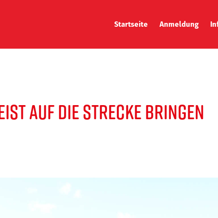
Startseite
Anmeldung
In
Jetzt anmelden
Str
Firmenranking
Sta
Ergebnisse
Zei
ist auf die Strecke bringen
Wer
Anr
Vir
Tra
Cha
Nac