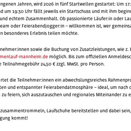
ngenen Jahren, wird 2026 in fünf Startwellen gestartet: Um 17:
d um 19:30 Uhr fällt jeweils ein Startschuss und mit ihm begin
nd echtem Zusammenhalt. Ob passionierte Läufer:in oder Lauf
team oder Feierabendjogger:in – willkommen ist, wer gemein
in besonderes Erlebnis teilen möchte.
nehmer:innen sowie die Buchung von Zusatzleistungen, wie z. B.
rmenlauf-mannheim.de
möglich. Bis zum offiziellen Anmeldes
ie Teilnahmegebühr 24,50 € zzgl. MwSt. pro Person.
rtet die Teilnehmer:innen ein abwechslungsreiches Rahmenpr
ten und entspannter Feierabendatmosphäre – ideal, um nach d
u feiern, sich auszutauschen und regionales Miteinander zu 
en zusammentrommeln, Laufschuhe bereitstellen und dabei se
wegung kommt!