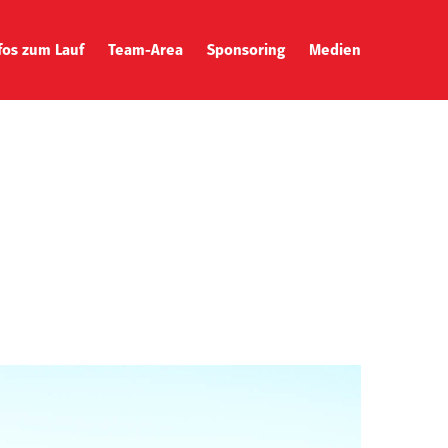
fos zum Lauf
Team-Area
Sponsoring
Medien
ecke
Team-Captain
Galerie
rtunterlagen
Zusatzleistungen
Downloads
tplan
Team-Catering
Presse & News
tungen
T-Shirts
eise
tual Run
ining
rity
hhaltigkeit