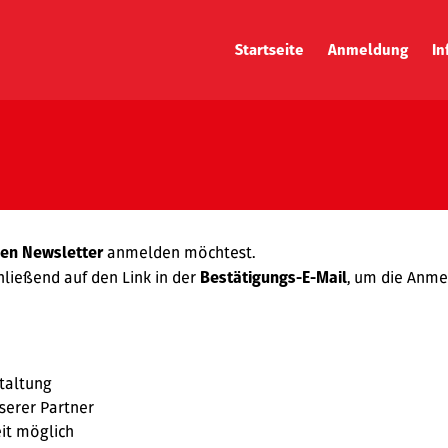
Startseite
Anmeldung
In
Jetzt anmelden
Str
Firmenranking
Sta
Ergebnisse
Zei
Wer
Anr
anmelden möchtest.
en Newsletter
Vir
hließend auf den Link in der
, um die Anme
Bestätigungs-E-Mail
Tra
Cha
Nac
taltung
serer Partner
it möglich